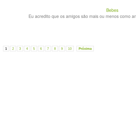
Bebes
Eu acredito que os amigos são mais ou menos como anj
1
2
3
4
5
6
7
8
9
10
Próxima