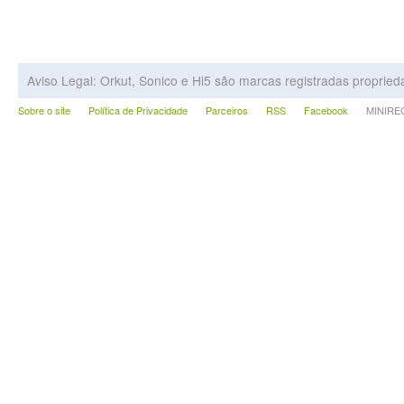
Aviso Legal: Orkut, Sonico e Hi5 são marcas registradas proprie
Sobre o site
Política de Privacidade
Parceiros
RSS
Facebook
MINIRECA