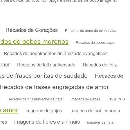
para Orkut, Sonico, Hi5, blogs e sites. Mais de 5000 imagens.
Recados de Corações
Recados de amor da minha vida
dos de bebes morenos
Recados de bebes super
Recados de depoimentos de amizade evangélicos
amor
Recados de feliz aniversário
Recados de feliz
s de frases bonitas de saudade
Recados de
Recados de frases engraçadas de amor
s
imagens
Recados de gifs animados de natal
Imagens de Bebês
e amor
imagens de anjos
imagens de bob esponja
imagens de flores e animais
ores
imagens de natal