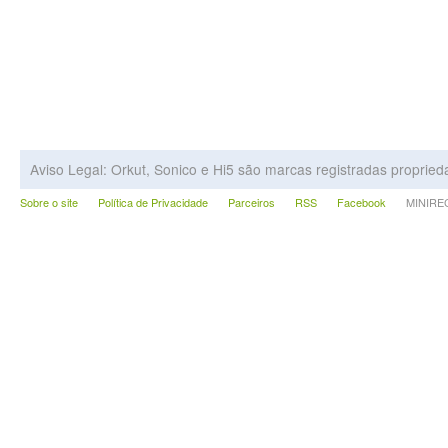
Aviso Legal: Orkut, Sonico e Hi5 são marcas registradas proprie
Sobre o site
Política de Privacidade
Parceiros
RSS
Facebook
MINIRECA