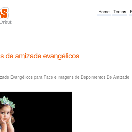
Home
Temas
s de amizade evangélicos
zade Evangélicos para Face e imagens de Depoimentos De Amizade