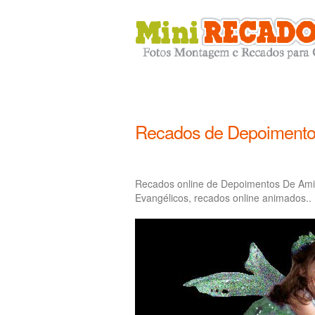
Recados de Depoimento
Recados online de Depoimentos De Ami
Evangélicos, recados online animados..