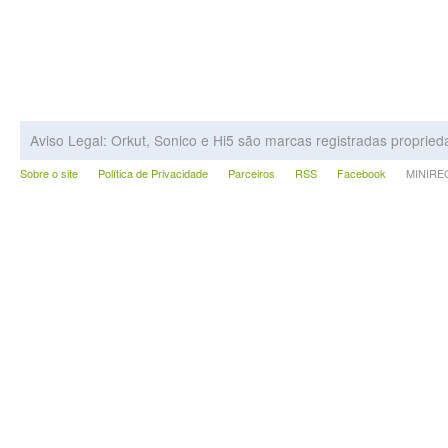
Aviso Legal: Orkut, Sonico e Hi5 são marcas registradas proprie
Sobre o site
Política de Privacidade
Parceiros
RSS
Facebook
MINIRECA