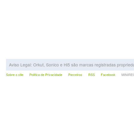
Aviso Legal: Orkut, Sonico e Hi5 são marcas registradas proprie
Sobre o site
Política de Privacidade
Parceiros
RSS
Facebook
MINIRECA