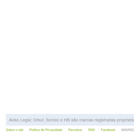
Aviso Legal: Orkut, Sonico e Hi5 são marcas registradas proprie
Sobre o site
Política de Privacidade
Parceiros
RSS
Facebook
MINIRECA