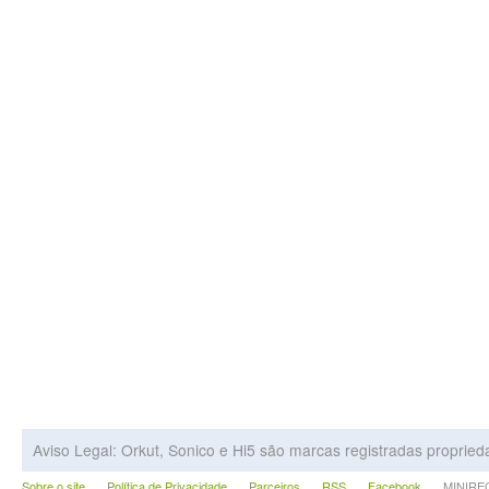
Aviso Legal: Orkut, Sonico e Hi5 são marcas registradas proprie
Sobre o site
Política de Privacidade
Parceiros
RSS
Facebook
MINIRECA