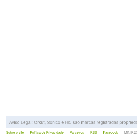
Aviso Legal: Orkut, Sonico e Hi5 são marcas registradas proprie
Sobre o site
Política de Privacidade
Parceiros
RSS
Facebook
MINIRECA