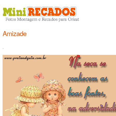
Amizade
.