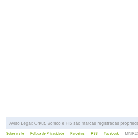
Aviso Legal: Orkut, Sonico e Hi5 são marcas registradas proprie
Sobre o site
Política de Privacidade
Parceiros
RSS
Facebook
MINIRECA