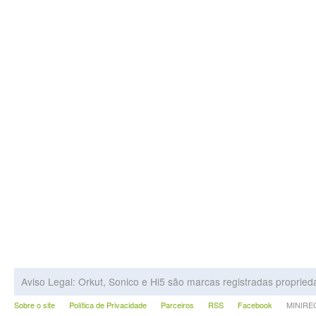
Aviso Legal: Orkut, Sonico e Hi5 são marcas registradas proprie
Sobre o site
Política de Privacidade
Parceiros
RSS
Facebook
MINIRECA