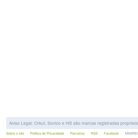
Aviso Legal: Orkut, Sonico e Hi5 são marcas registradas proprie
Sobre o site
Política de Privacidade
Parceiros
RSS
Facebook
MINIRECA