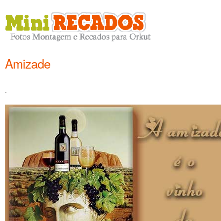
Amizade
.