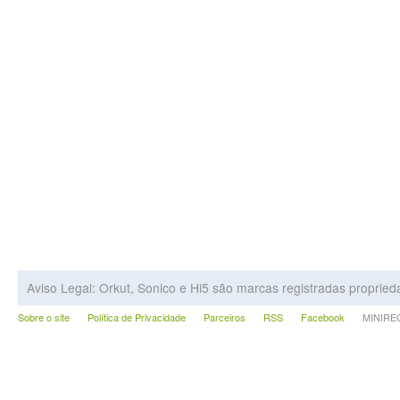
Aviso Legal: Orkut, Sonico e Hi5 são marcas registradas proprie
Sobre o site
Política de Privacidade
Parceiros
RSS
Facebook
MINIRECA