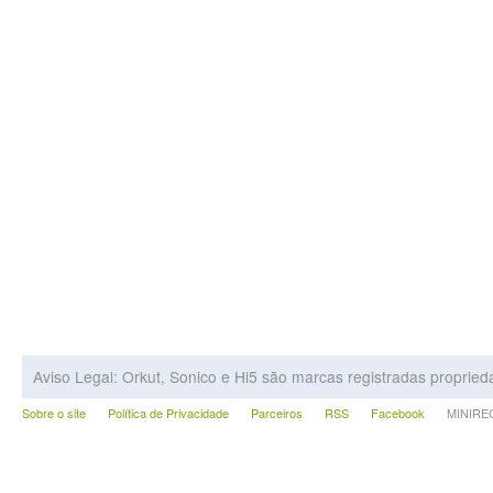
Aviso Legal: Orkut, Sonico e Hi5 são marcas registradas proprie
Sobre o site
Política de Privacidade
Parceiros
RSS
Facebook
MINIRECA