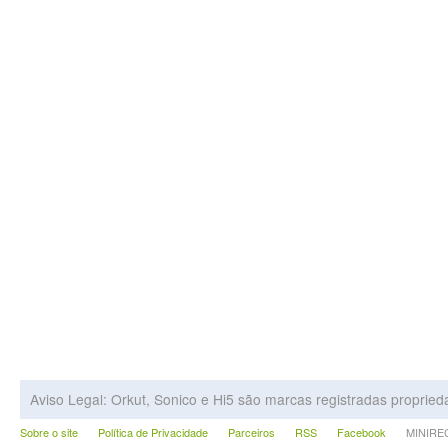
Aviso Legal: Orkut, Sonico e Hi5 são marcas registradas proprie
Sobre o site
Política de Privacidade
Parceiros
RSS
Facebook
MINIRECA