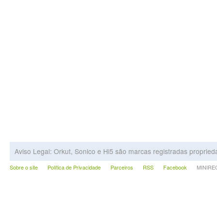
Aviso Legal: Orkut, Sonico e Hi5 são marcas registradas proprie
Sobre o site
Política de Privacidade
Parceiros
RSS
Facebook
MINIRECA