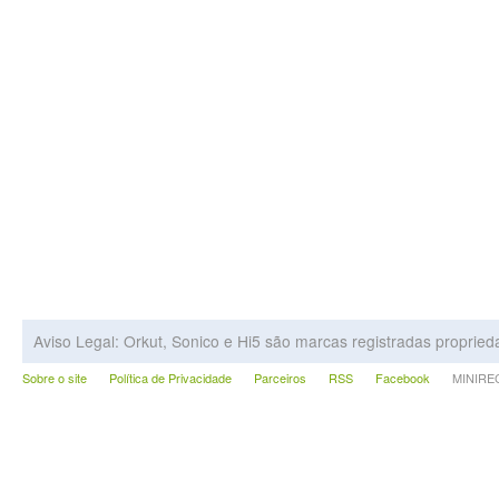
Aviso Legal: Orkut, Sonico e Hi5 são marcas registradas proprie
Sobre o site
Política de Privacidade
Parceiros
RSS
Facebook
MINIRECA