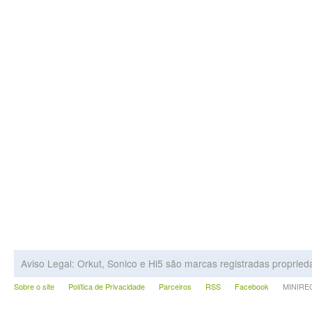
Aviso Legal: Orkut, Sonico e Hi5 são marcas registradas proprie
Sobre o site
Política de Privacidade
Parceiros
RSS
Facebook
MINIRECA