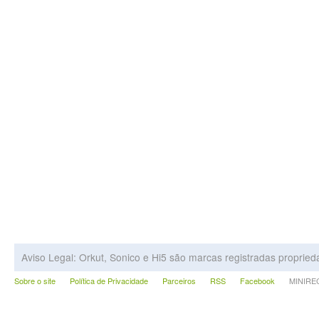
Aviso Legal: Orkut, Sonico e Hi5 são marcas registradas proprie
Sobre o site
Política de Privacidade
Parceiros
RSS
Facebook
MINIRECA