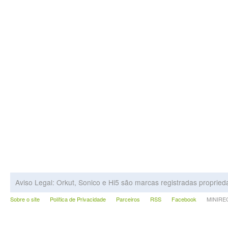
Aviso Legal: Orkut, Sonico e Hi5 são marcas registradas proprie
Sobre o site
Política de Privacidade
Parceiros
RSS
Facebook
MINIRECA