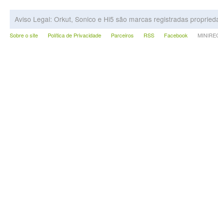
Aviso Legal: Orkut, Sonico e Hi5 são marcas registradas proprie
Sobre o site
Política de Privacidade
Parceiros
RSS
Facebook
MINIRECA