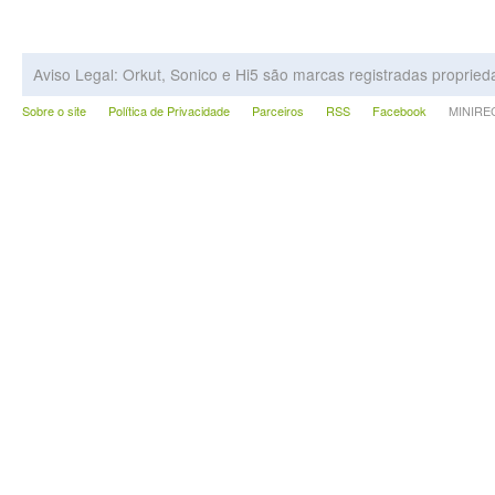
Aviso Legal: Orkut, Sonico e Hi5 são marcas registradas proprie
Sobre o site
Política de Privacidade
Parceiros
RSS
Facebook
MINIRECA