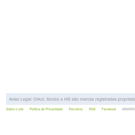
Aviso Legal: Orkut, Sonico e Hi5 são marcas registradas proprie
Sobre o site
Política de Privacidade
Parceiros
RSS
Facebook
MINIRECA