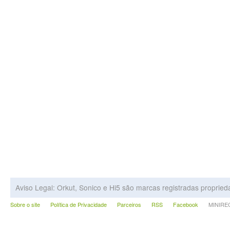
Aviso Legal: Orkut, Sonico e Hi5 são marcas registradas proprie
Sobre o site
Política de Privacidade
Parceiros
RSS
Facebook
MINIRECA