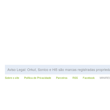
Aviso Legal: Orkut, Sonico e Hi5 são marcas registradas proprie
Sobre o site
Política de Privacidade
Parceiros
RSS
Facebook
MINIRECA