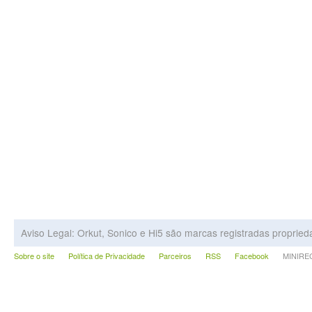
Aviso Legal: Orkut, Sonico e Hi5 são marcas registradas proprie
Sobre o site
Política de Privacidade
Parceiros
RSS
Facebook
MINIRECA