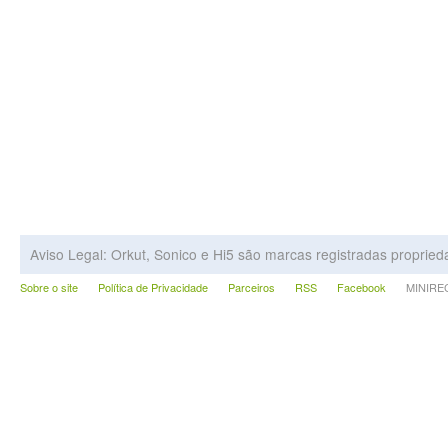
Aviso Legal: Orkut, Sonico e Hi5 são marcas registradas proprie
Sobre o site
Política de Privacidade
Parceiros
RSS
Facebook
MINIRECA