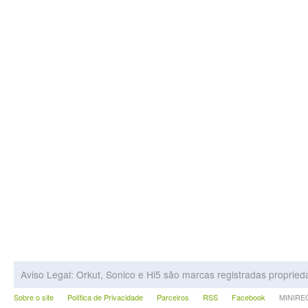
Aviso Legal: Orkut, Sonico e Hi5 são marcas registradas proprie
Sobre o site
Política de Privacidade
Parceiros
RSS
Facebook
MINIRECA