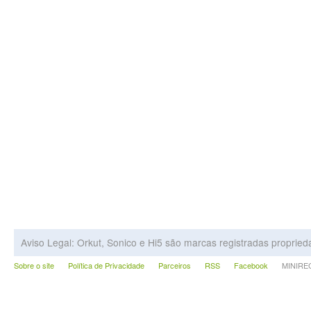
Aviso Legal: Orkut, Sonico e Hi5 são marcas registradas proprie
Sobre o site
Política de Privacidade
Parceiros
RSS
Facebook
MINIRECA