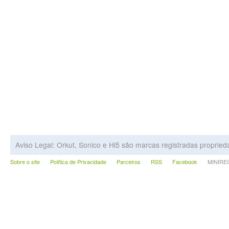
Aviso Legal: Orkut, Sonico e Hi5 são marcas registradas proprie
Sobre o site
Política de Privacidade
Parceiros
RSS
Facebook
MINIRECA