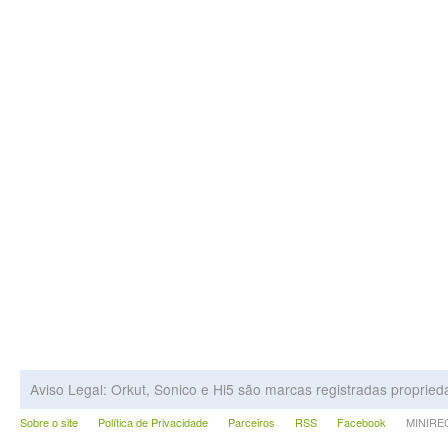
Aviso Legal: Orkut, Sonico e Hi5 são marcas registradas proprie
Sobre o site
Política de Privacidade
Parceiros
RSS
Facebook
MINIRECA