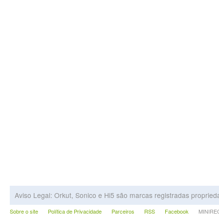
Aviso Legal: Orkut, Sonico e Hi5 são marcas registradas proprie
Sobre o site
Política de Privacidade
Parceiros
RSS
Facebook
MINIRECA