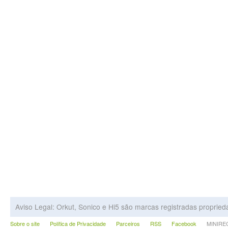
Aviso Legal: Orkut, Sonico e Hi5 são marcas registradas proprie
Sobre o site
Política de Privacidade
Parceiros
RSS
Facebook
MINIRECA