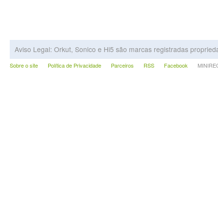
Aviso Legal: Orkut, Sonico e Hi5 são marcas registradas proprie
Sobre o site
Política de Privacidade
Parceiros
RSS
Facebook
MINIRECA