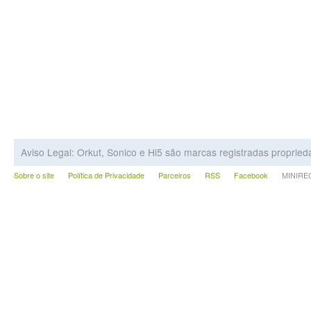
Aviso Legal: Orkut, Sonico e Hi5 são marcas registradas proprie
Sobre o site
Política de Privacidade
Parceiros
RSS
Facebook
MINIRECA