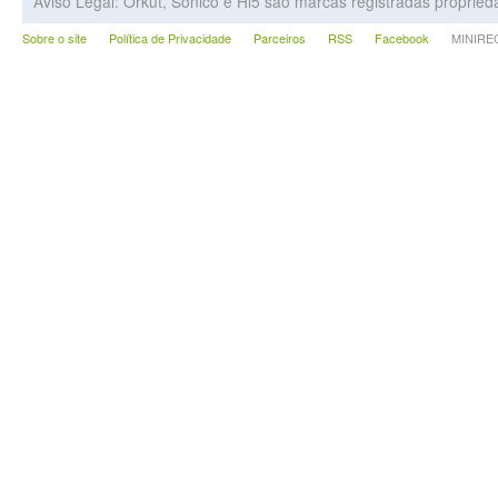
Aviso Legal: Orkut, Sonico e Hi5 são marcas registradas proprie
Sobre o site
Política de Privacidade
Parceiros
RSS
Facebook
MINIRECA