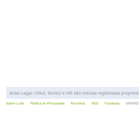
Aviso Legal: Orkut, Sonico e Hi5 são marcas registradas proprie
Sobre o site
Política de Privacidade
Parceiros
RSS
Facebook
MINIRECA