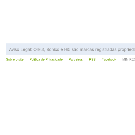
Aviso Legal: Orkut, Sonico e Hi5 são marcas registradas proprie
Sobre o site
Política de Privacidade
Parceiros
RSS
Facebook
MINIRECA