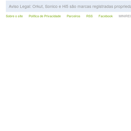
Aviso Legal: Orkut, Sonico e Hi5 são marcas registradas proprie
Sobre o site
Política de Privacidade
Parceiros
RSS
Facebook
MINIRECA