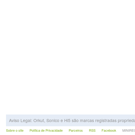
Aviso Legal: Orkut, Sonico e Hi5 são marcas registradas proprie
Sobre o site
Política de Privacidade
Parceiros
RSS
Facebook
MINIRECA