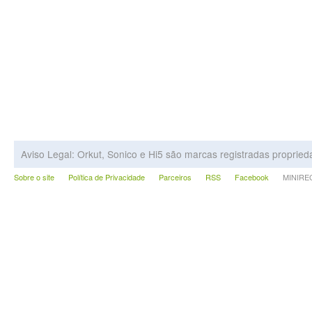
Aviso Legal: Orkut, Sonico e Hi5 são marcas registradas proprie
Sobre o site
Política de Privacidade
Parceiros
RSS
Facebook
MINIRECA