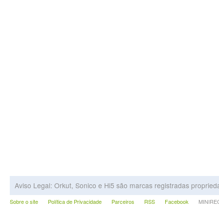
Aviso Legal: Orkut, Sonico e Hi5 são marcas registradas proprie
Sobre o site
Política de Privacidade
Parceiros
RSS
Facebook
MINIRECA