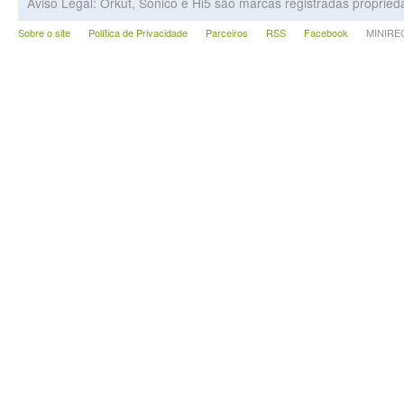
Aviso Legal: Orkut, Sonico e Hi5 são marcas registradas proprie
Sobre o site
Política de Privacidade
Parceiros
RSS
Facebook
MINIRECA