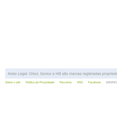
Aviso Legal: Orkut, Sonico e Hi5 são marcas registradas proprie
Sobre o site
Política de Privacidade
Parceiros
RSS
Facebook
MINIRECA