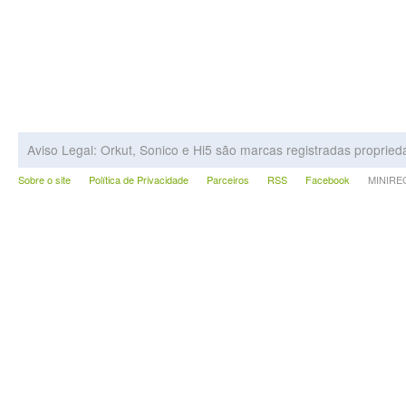
Aviso Legal: Orkut, Sonico e Hi5 são marcas registradas proprie
Sobre o site
Política de Privacidade
Parceiros
RSS
Facebook
MINIRECA