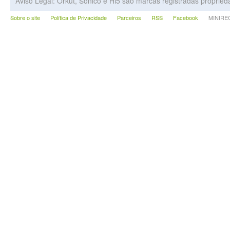
Aviso Legal: Orkut, Sonico e Hi5 são marcas registradas proprie
Sobre o site
Política de Privacidade
Parceiros
RSS
Facebook
MINIRECA