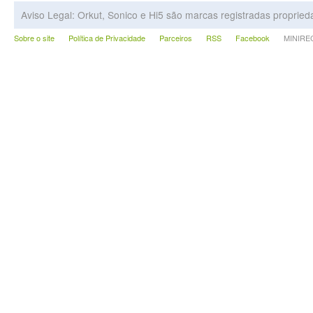
Aviso Legal: Orkut, Sonico e Hi5 são marcas registradas proprie
Sobre o site
Política de Privacidade
Parceiros
RSS
Facebook
MINIRECA