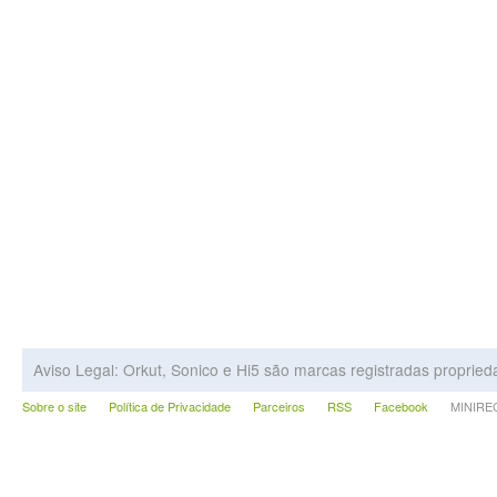
Aviso Legal: Orkut, Sonico e Hi5 são marcas registradas proprie
Sobre o site
Política de Privacidade
Parceiros
RSS
Facebook
MINIRECA