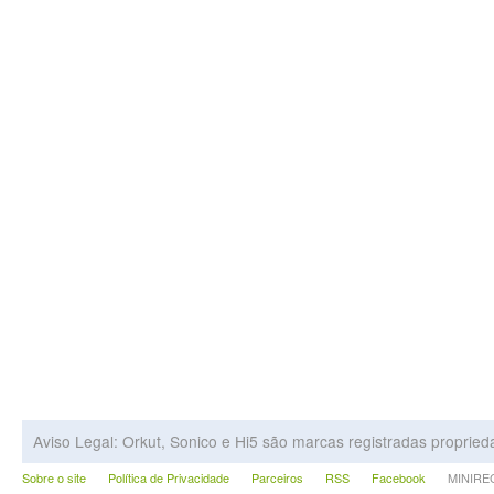
Aviso Legal: Orkut, Sonico e Hi5 são marcas registradas proprie
Sobre o site
Política de Privacidade
Parceiros
RSS
Facebook
MINIRECA