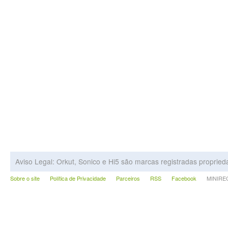
Aviso Legal: Orkut, Sonico e Hi5 são marcas registradas proprie
Sobre o site
Política de Privacidade
Parceiros
RSS
Facebook
MINIRECA